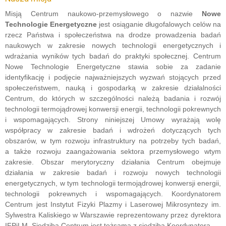
Misją Centrum naukowo-przemysłowego o nazwie
Nowe
Technologie Energetyczne
jest osiąganie długofalowych celów na
rzecz Państwa i społeczeństwa na drodze prowadzenia badań
naukowych w zakresie nowych technologii energetycznych i
wdrażania wyników tych badań do praktyki społecznej. Centrum
Nowe Technologie Energetyczne stawia sobie za zadanie
identyfikację i podjęcie najważniejszych wyzwań stojących przed
społeczeństwem, nauką i gospodarką w zakresie działalności
Centrum, do których w szczególności należą badania i rozwój
technologii termojądrowej konwersji energii, technologii pokrewnych
i wspomagających. Strony niniejszej Umowy wyrażają wolę
współpracy w zakresie badań i wdrożeń dotyczących tych
obszarów, w tym rozwoju infrastruktury na potrzeby tych badań,
a także rozwoju zaangażowania sektora przemysłowego wtym
zakresie. Obszar merytoryczny działania Centrum obejmuje
działania w zakresie badań i rozwoju nowych technologii
energetycznych, w tym technologii termojądrowej konwersji energii,
technologii pokrewnych i wspomagających. Koordynatorem
Centrum jest Instytut Fizyki Plazmy i Laserowej Mikrosyntezy im.
Sylwestra Kaliskiego w Warszawie reprezentowany przez dyrektora
IFPiLM. Siedziba Centrum jest tożsama z siedzibą Koordynatora.