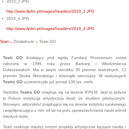
2019_2.JPG
http://www.ifpilm.pl/images/headers/2019_2.JPG
2019_4.JPG
http://www.ifpilm.pl/images/headers/2019_4.JPG
Start
Działalność
Teatr GO
Teatr GO
działający pod egidą Fundacji Proscenium został
założony w 1996 roku przez Barbarę i Włodzimierza
Gołaszewskich. Ma w swym dorobku 30 premier teatralnych, 12
premier Studia Aktorskiego i dziesiątki wernisaży. W realizacjach
Teatru GO
uczestniczyło już ponad 100 tys. osób.
Siedziba
Teatru GO
znajduje się na terenie IFPiLM. Jest to jedyna
w Polsce instytucja artystyczna /teatr ze studiem plastycznym,
filmowym, aktorskim/ znajdująca się na terenie instytutu naukowego
i współpracująca z nim od lat na polu upowszechniania nauki wśród
młodych ludzi.
Teatr realizuje między innymi projekty artystyczne łączące naukę i