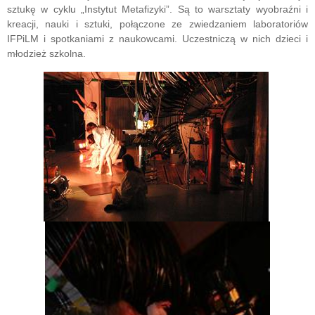
sztukę w cyklu „Instytut Metafizyki”. Są to warsztaty wyobraźni i
kreacji, nauki i sztuki, połączone ze zwiedzaniem laboratoriów
IFPiLM i spotkaniami z naukowcami. Uczestniczą w nich dzieci i
młodzież szkolna.