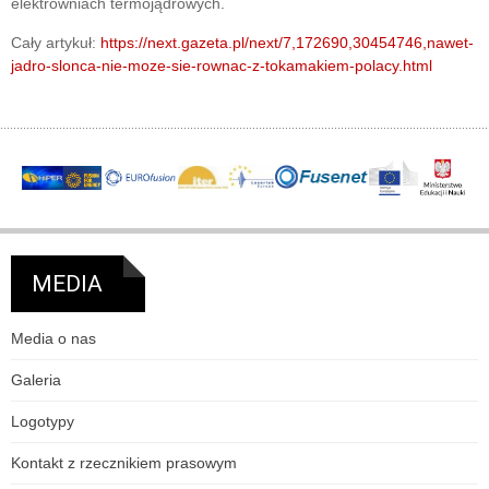
elektrowniach termojądrowych.
Cały artykuł:
https://next.gazeta.pl/next/7,172690,30454746,nawet-
jadro-slonca-nie-moze-sie-rownac-z-tokamakiem-polacy.html
MEDIA
Media o nas
Galeria
Logotypy
Kontakt z rzecznikiem prasowym