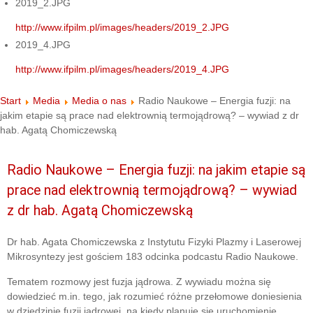
2019_2.JPG
http://www.ifpilm.pl/images/headers/2019_2.JPG
2019_4.JPG
http://www.ifpilm.pl/images/headers/2019_4.JPG
Start
Media
Media o nas
Radio Naukowe – Energia fuzji: na
jakim etapie są prace nad elektrownią termojądrową? – wywiad z dr
hab. Agatą Chomiczewską
Radio Naukowe – Energia fuzji: na jakim etapie są
prace nad elektrownią termojądrową? – wywiad
z dr hab. Agatą Chomiczewską
Dr hab. Agata Chomiczewska z Instytutu Fizyki Plazmy i Laserowej
Mikrosyntezy jest gościem 183 odcinka podcastu Radio Naukowe.
Tematem rozmowy jest fuzja jądrowa. Z wywiadu można się
dowiedzieć m.in. tego, jak rozumieć różne przełomowe doniesienia
w dziedzinie fuzji jądrowej, na kiedy planuje się uruchomienie