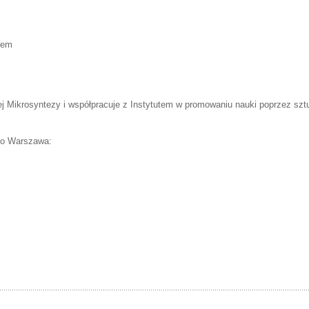
zem
ej Mikrosyntezy i współpracuje z Instytutem w promowaniu nauki poprzez sztu
ego Warszawa: