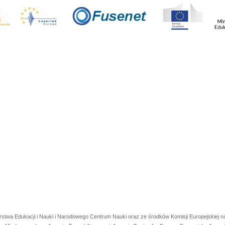
rstwa Edukacji i Nauki i Narodowego Centrum Nauki oraz ze środków Komisji Europejskiej