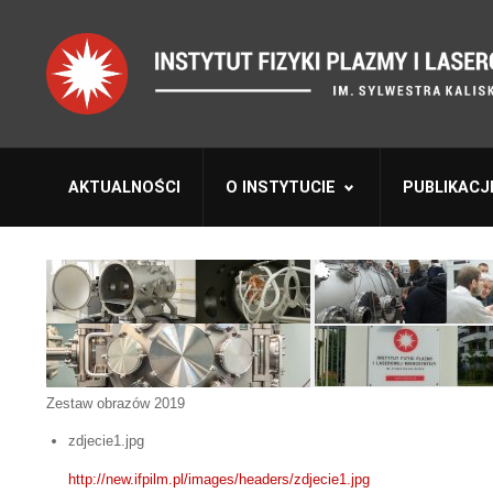
AKTUALNOŚCI
O INSTYTUCIE
PUBLIKACJ
Zestaw obrazów 2019
zdjecie1.jpg
http://new.ifpilm.pl/images/headers/zdjecie1.jpg