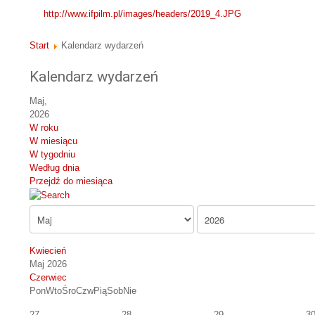
http://www.ifpilm.pl/images/headers/2019_4.JPG
Start
Kalendarz wydarzeń
Kalendarz wydarzeń
Maj,
2026
W roku
W miesiącu
W tygodniu
Według dnia
Przejdź do miesiąca
Kwiecień
Maj 2026
Czerwiec
Pon
Wto
Śro
Czw
Pią
Sob
Nie
27
28
29
3