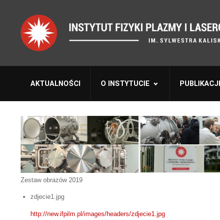
AKTUALNOŚCI
O INSTYTUCIE
PUBLIKACJ
Zestaw obrazów 2019
zdjecie1.jpg
http://new.ifpilm.pl/images/headers/zdjecie1.jpg