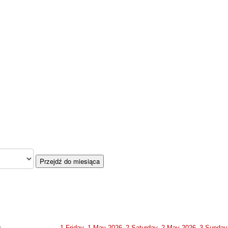
Przejdź do miesiąca
0
1
Friday, 1 May 2026
2
Saturday, 2 May 2026
3
Sunday