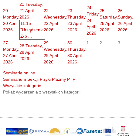
21
Tuesday,
24
20
21 April
22
23
25
26
Friday,
Monday,
2026
Wednesday,
Thursday,
Saturday,
Sunday,
24
20 April
11:15
22 April
23 April
25 April
26 April
April
2026
"Urządzenie
2026
2026
2026
2026
2026
Z-p ...
27
29
30
1
2
3
28
Tuesday,
Monday,
Wednesday,
Thursday,
28 April
27 April
29 April
30 April
2026
2026
2026
2026
Seminaria online
Seminarium Sekcji Fizyki Plazmy PTF
Wszystkie kategorie
Pokaż wydarzenia z wszystkich kategorii.