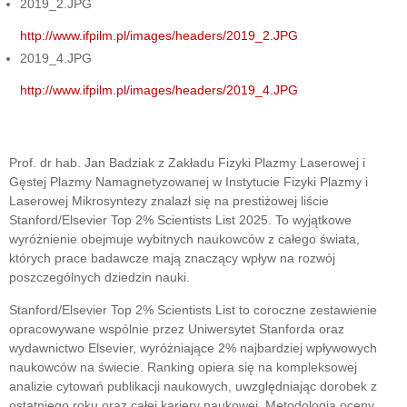
2019_2.JPG
http://www.ifpilm.pl/images/headers/2019_2.JPG
2019_4.JPG
http://www.ifpilm.pl/images/headers/2019_4.JPG
Prof. dr hab. Jan Badziak z Zakładu Fizyki Plazmy Laserowej i
Gęstej Plazmy Namagnetyzowanej w Instytucie Fizyki Plazmy i
Laserowej Mikrosyntezy znalazł się na prestiżowej liście
Stanford/Elsevier Top 2% Scientists List 2025. To wyjątkowe
wyróżnienie obejmuje wybitnych naukowców z całego świata,
których prace badawcze mają znaczący wpływ na rozwój
poszczególnych dziedzin nauki.
Stanford/Elsevier Top 2% Scientists List to coroczne zestawienie
opracowywane wspólnie przez Uniwersytet Stanforda oraz
wydawnictwo Elsevier, wyróżniające 2% najbardziej wpływowych
naukowców na świecie. Ranking opiera się na kompleksowej
analizie cytowań publikacji naukowych, uwzględniając dorobek z
ostatniego roku oraz całej kariery naukowej. Metodologia oceny