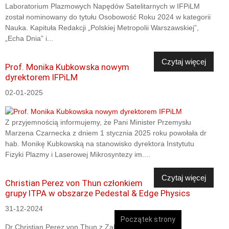
Laboratorium Plazmowych Napędów Satelitarnych w IFPiLM
został nominowany do tytułu Osobowość Roku 2024 w kategorii
Nauka. Kapituła Redakcji „Polskiej Metropolii Warszawskiej”,
„Echa Dnia” i...
Czytaj więcej
Prof. Monika Kubkowska nowym
dyrektorem IFPiLM
02-01-2025
Z przyjemnością informujemy, że Pani Minister Przemysłu
Marzena Czarnecka z dniem 1 stycznia 2025 roku powołała dr
hab. Monikę Kubkowską na stanowisko dyrektora Instytutu
Fizyki Plazmy i Laserowej Mikrosyntezy im....
Czytaj więcej
Christian Perez von Thun członkiem
grupy ITPA w obszarze Pedestal & Edge Physics
31-12-2024
Początek strony
Dr Christian Perez von Thun z Zakładu Badań Plazmy