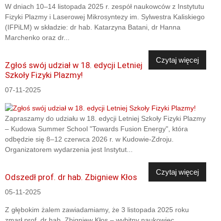
W dniach 10–14 listopada 2025 r. zespół naukowców z Instytutu
Fizyki Plazmy i Laserowej Mikrosyntezy im. Sylwestra Kaliskiego
(IFPiLM) w składzie: dr hab. Katarzyna Batani, dr Hanna
Marchenko oraz dr...
Czytaj więcej
Zgłoś swój udział w 18. edycji Letniej
Szkoły Fizyki Plazmy!
07-11-2025
Zapraszamy do udziału w 18. edycji Letniej Szkoły Fizyki Plazmy
– Kudowa Summer School "Towards Fusion Energy", która
odbędzie się 8–12 czerwca 2026 r. w Kudowie-Zdroju.
Organizatorem wydarzenia jest Instytut...
Czytaj więcej
Odszedł prof. dr hab. Zbigniew Kłos
05-11-2025
Z głębokim żalem zawiadamiamy, że 3 listopada 2025 roku
zmarł prof. dr hab. Zbigniew Kłos – wybitny naukowiec,