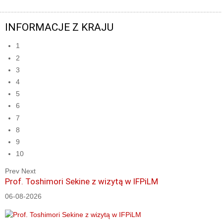
INFORMACJE Z KRAJU
1
2
3
4
5
6
7
8
9
10
Prev
Next
Prof. Toshimori Sekine z wizytą w IFPiLM
06-08-2026