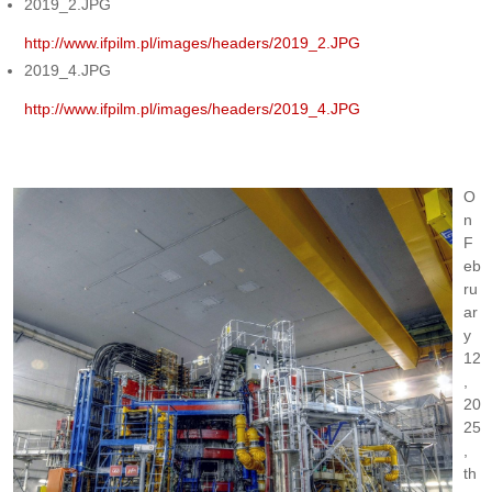
2019_2.JPG
http://www.ifpilm.pl/images/headers/2019_2.JPG
2019_4.JPG
http://www.ifpilm.pl/images/headers/2019_4.JPG
O
n
F
eb
ru
ar
y
12
,
20
25
,
th