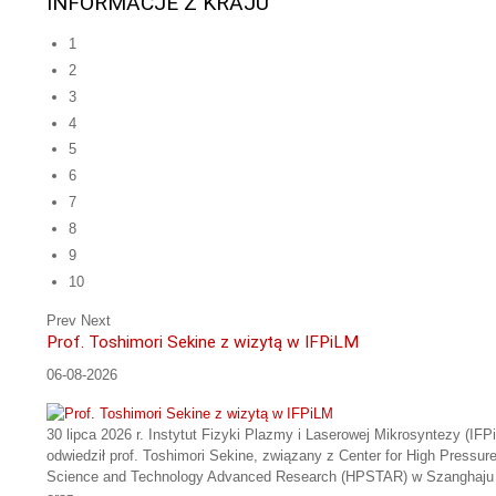
INFORMACJE Z KRAJU
1
2
3
4
5
6
7
8
9
10
Prev
Next
Prof. Toshimori Sekine z wizytą w IFPiLM
06-08-2026
30 lipca 2026 r. Instytut Fizyki Plazmy i Laserowej Mikrosyntezy (IFP
odwiedził prof. Toshimori Sekine, związany z Center for High Pressur
Science and Technology Advanced Research (HPSTAR) w Szanghaju