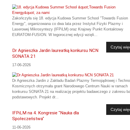
Zakończyła się 18. edycja Kudowa Summer School "Towards Fusion
Energy", organizowana co dwa lata przez Instytut Fizyki Plazmy i
Laserowej Mikrosyntezy (IFPiLM) oraz Krajowy Punkt Kontaktowy
EURATOM-FUSION. W tegorocznej edycji wzięli...
Czytaj wię
Dr Agnieszka Jardin laureatką konkursu NCN
SONATA 21
17-06-2026
Dr Agnieszka Jardin z Zakładu Badań Plazmy Termojądrowej i Technol
Kosmicznych otrzymała grant Narodowego Centrum Nauki w ramach
konkursu SONATA 21 na realizację projektu badawczego z zakresu b
podstawowych. Projekt dr...
Czytaj wię
IFPiLM na 4. Kongresie "Nauka dla
Społeczeństwa"
11-06-2026