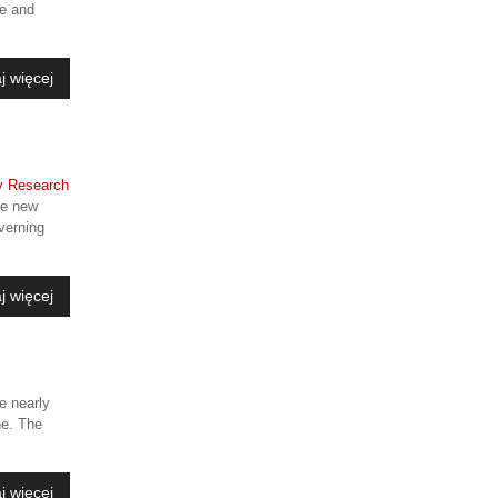
ce and
j więcej
he new
verning
j więcej
e nearly
ne. The
j więcej