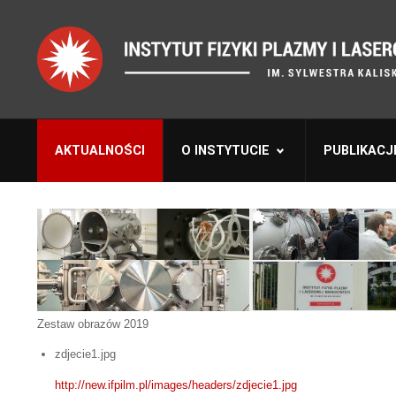
AKTUALNOŚCI
O INSTYTUCIE
PUBLIKACJ
Zestaw obrazów 2019
zdjecie1.jpg
http://new.ifpilm.pl/images/headers/zdjecie1.jpg