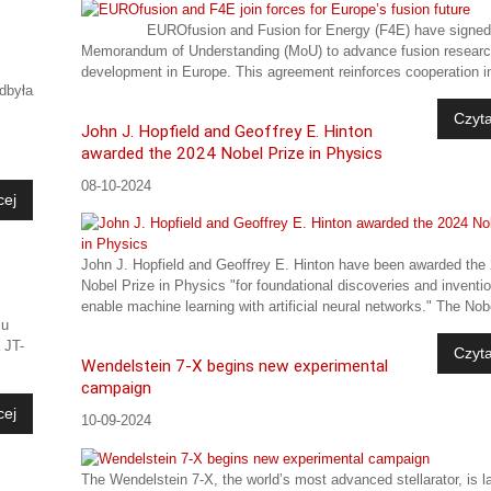
EUROfusion and Fusion for Energy (F4E) have signed
Memorandum of Understanding (MoU) to advance fusion resear
development in Europe. This agreement reinforces cooperation in
dbyła
Czyta
John J. Hopfield and Geoffrey E. Hinton
awarded the 2024 Nobel Prize in Physics
08-10-2024
cej
John J. Hopfield and Geoffrey E. Hinton have been awarded the
Nobel Prize in Physics "for foundational discoveries and inventi
enable machine learning with artificial neural networks." The Nobe
mu
 JT-
Czyta
Wendelstein 7-X begins new experimental
campaign
cej
10-09-2024
The Wendelstein 7-X, the world’s most advanced stellarator, is 