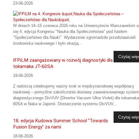
23-06-2026
W dniach 14–15 czerwca 2026 roku na Uniwersytecie Warszawskim o
się 4. edycja Kongresu "Nauka dla Społeczeństwa" pod hasłem
"Społeczeństwo dla Nauki". Wydarzenie zgromadziło przedstawicieli
środowiska naukowego i było okazją...
Czytaj wię
IFPiLM zaangażowany w rozwój diagnostyki dla
tokamaka JT-60SA
19-06-2026
Z radością celebrujemy ważny krok w międzynarodowej współpracy
naukowej – pomyślne zakończenie dostawy zaawansowanego syste
diagnostycznego DivVUV (Divertor Vacuum Ultra Violet) dla tokamaka
60SA w Naka w Japonii. Dostarczenie systemu DivVUV...
Czytaj wię
18. edycja Kudowa Summer School "Towards
Fusion Energy" za nami
18-06-2026