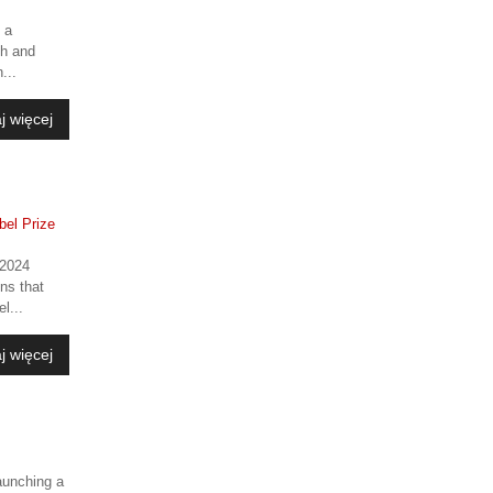
 a
ch and
...
j więcej
 2024
ons that
l...
j więcej
launching a