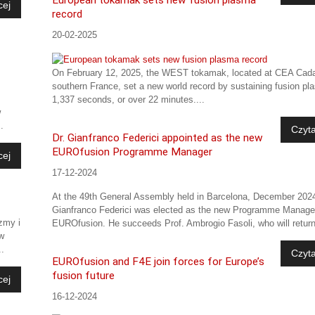
cej
record
20-02-2025
On February 12, 2025, the WEST tokamak, located at CEA Cada
southern France, set a new world record by sustaining fusion pl
1,337 seconds, or over 22 minutes....
w
.
Czyta
Dr. Gianfranco Federici appointed as the new
EUROfusion Programme Manager
cej
17-12-2024
At the 49th General Assembly held in Barcelona, December 2024
Gianfranco Federici was elected as the new Programme Manage
zmy i
EUROfusion. He succeeds Prof. Ambrogio Fasoli, who will return
w
..
Czyta
EUROfusion and F4E join forces for Europe’s
fusion future
cej
16-12-2024