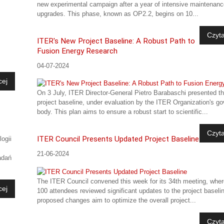
new experimental campaign after a year of intensive maintenan
upgrades. This phase, known as OP2.2, begins on 10...
Czyta
ITER's New Project Baseline: A Robust Path to
Fusion Energy Research
04-07-2024
cej
On 3 July, ITER Director-General Pietro Barabaschi presented t
project baseline, under evaluation by the ITER Organization's go
body. This plan aims to ensure a robust start to scientific...
Czyta
ITER Council Presents Updated Project Baseline
ogii
21-06-2024
adań
The ITER Council convened this week for its 34th meeting, wher
cej
100 attendees reviewed significant updates to the project baseli
proposed changes aim to optimize the overall project...
Czyta