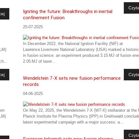
Czyta
Igniting the future: Breakthroughs in inertial
cej
confinement Fusion
25-07-2025
In December 2022, the National Ignition Facility (NIF) at
iLM)
Lawrence Livermore National Laboratory (USA) marked a histori
in fusion science: an experiment produced 3.15 MJ of fusion en
ch...
2.05 MJ of laser...
cej
Czyta
Wendelstein 7-X sets new fusion performance
records
04-06-2025
wem
On May 22, 2025, the Wendelstein 7-X (W7-X) stellarator at the
iLM)
Planck Institute for Plasma Physics (IPP) in Greifswald conclud
latest experimental campaign with a major success: a...
Czyta
European tokamak sets new fusion plasma