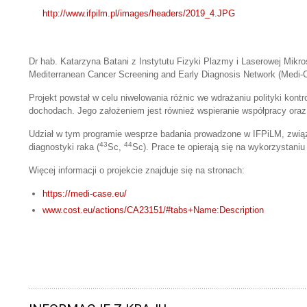
http://www.ifpilm.pl/images/headers/2019_4.JPG
Dr hab. Katarzyna Batani z Instytutu Fizyki Plazmy i Laserowej Mi
Mediterranean Cancer Screening and Early Diagnosis Network (Medi-
Projekt powstał w celu niwelowania różnic we wdrażaniu polityki kon
dochodach. Jego założeniem jest również wspieranie współpracy oraz 
Udział w tym programie wesprze badania prowadzone w IFPiLM, związ
43
44
diagnostyki raka (
Sc,
Sc). Prace te opierają się na wykorzystani
Więcej informacji o projekcie znajduje się na stronach:
https://medi-case.eu/
www.cost.eu/actions/CA23151/#tabs+Name:Description