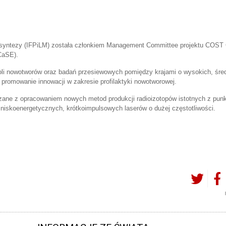
krosyntezy (IFPiLM) została członkiem Management Committee projektu COS
CaSE).
troli nowotworów oraz badań przesiewowych pomiędzy krajami o wysokich, śred
promowanie innowacji w zakresie profilaktyki nowotworowej.
ane z opracowaniem nowych metod produkcji radioizotopów istotnych z punk
u niskoenergetycznych, krótkoimpulsowych laserów o dużej częstotliwości.