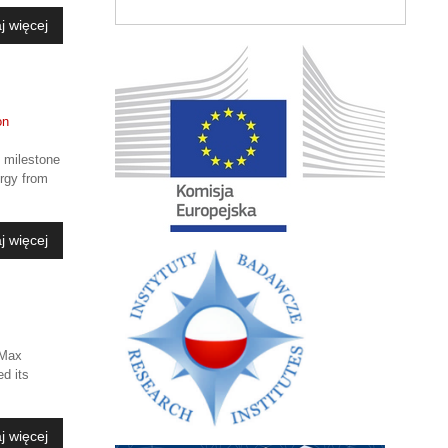
j więcej
c milestone
ergy from
j więcej
 Max
ed its
j więcej