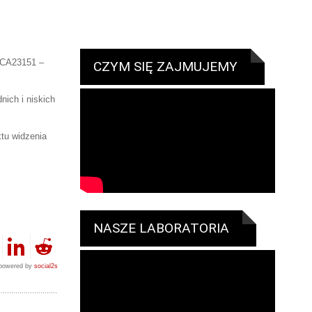
T CA23151 –
CZYM SIĘ ZAJMUJEMY
nich i niskich
tu widzenia
NASZE LABORATORIA
powered by
social2s