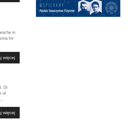
rache in
asma for
j więcej
, Dr.
r of
...
j więcej