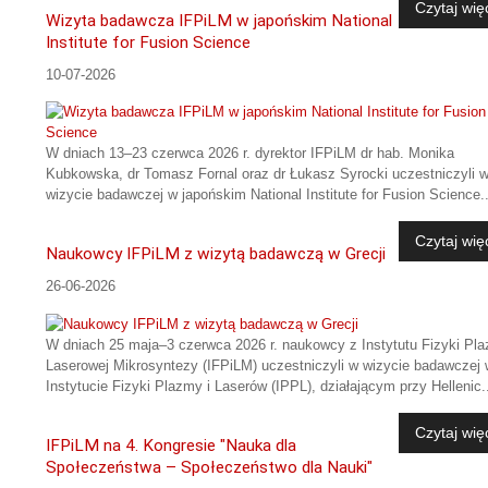
Czytaj wię
Wizyta badawcza IFPiLM w japońskim National
Institute for Fusion Science
10-07-2026
W dniach 13–23 czerwca 2026 r. dyrektor IFPiLM dr hab. Monika
Kubkowska, dr Tomasz Fornal oraz dr Łukasz Syrocki uczestniczyli 
wizycie badawczej w japońskim National Institute for Fusion Science..
Czytaj wię
Naukowcy IFPiLM z wizytą badawczą w Grecji
26-06-2026
W dniach 25 maja–3 czerwca 2026 r. naukowcy z Instytutu Fizyki Pla
Laserowej Mikrosyntezy (IFPiLM) uczestniczyli w wizycie badawczej 
Instytucie Fizyki Plazmy i Laserów (IPPL), działającym przy Hellenic.
Czytaj wię
IFPiLM na 4. Kongresie "Nauka dla
Społeczeństwa – Społeczeństwo dla Nauki"