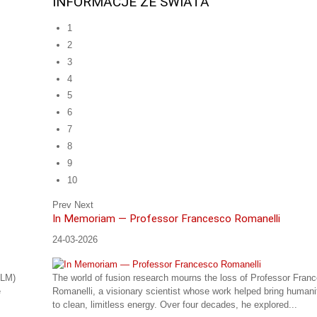
INFORMACJE ZE ŚWIATA
1
2
3
4
5
6
7
8
9
10
Prev
Next
In Memoriam — Professor Francesco Romanelli
24-03-2026
iLM)
The world of fusion research mourns the loss of Professor Fran
e
Romanelli, a visionary scientist whose work helped bring humani
to clean, limitless energy. Over four decades, he explored...