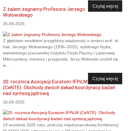
Czytaj więcej
Z żalem żegnamy Profesora Jerzego
Wołowskiego
25-09-2025
Z głębokim smutkiem przyjęliśmy wiadomość o śmierci prof. dr.
hab. Jerzego Wołowskiego (1936–2025), wybitnego fizyka,
wieloletniego pracownika Instytutu Fizyki Plazmy i Laserowej
Mikrosyntezy, mentora i przyjaciela. Jerzy Wołowski urodził się
w...
Czytaj więcej
20. rocznica Asocjacji Euratom-IFPiLM
(CeNTE): Obchody dwóch dekad koordynacji badań
nad syntezą jądrową
16-09-2025
19 września 2025 roku, podczas międzynarodowej Konferencji
PLASMA 2025 odbywającej się w Warszawie i poświęconej