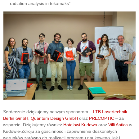
radiation analysis in tokamaks"
Serdecznie dziękujemy naszym sponsorom –
LTB Lasertechnik
Berlin GmbH
,
Quantum Design GmbH
oraz
PRECOPTIC
– za
wsparcie. Dziękujemy również
Hotelowi Kudowa
oraz
Villi Antica
w
Kudowie-Zdroju za gościnność i zapewnienie doskonałych
warunków zarówno do realizacji programu naukowego, jak i