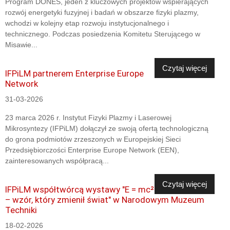
Program DONES, jeden z kluczowych projektów wspierających
rozwój energetyki fuzyjnej i badań w obszarze fizyki plazmy,
wchodzi w kolejny etap rozwoju instytucjonalnego i
technicznego. Podczas posiedzenia Komitetu Sterującego w
Misawie...
Czytaj więcej
IFPiLM partnerem Enterprise Europe
Network
31-03-2026
23 marca 2026 r. Instytut Fizyki Plazmy i Laserowej
Mikrosyntezy (IFPiLM) dołączył ze swoją ofertą technologiczną
do grona podmiotów zrzeszonych w Europejskiej Sieci
Przedsiębiorczości Enterprise Europe Network (EEN),
zainteresowanych współpracą...
Czytaj więcej
IFPiLM współtwórcą wystawy "E = mc²
– wzór, który zmienił świat" w Narodowym Muzeum
Techniki
18-02-2026