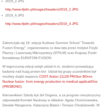
2019_2.JPG
http://www.ifpilm.pl/images/headers/2019_2.JPG
2019_4.JPG
http://www.ifpilm.pl/images/headers/2019_4.JPG
Zakończyła się 18. edycja Kudowa Summer School "Towards
Fusion Energy", organizowana co dwa lata przez Instytut Fizyki
Plazmy i Laserowej Mikrosyntezy (IFPiLM) oraz Krajowy Punkt
Kontaktowy EURATOM-FUSION.
W tegorocznej edycji wzięli udział m.in. studenci prowadzący
badania nad fuzją proton-bor. Udział tej grupy uczestników był
możliwy dzięki wsparciu
COST Action 21128 PROton BOron
Nuclear fusion: from energy production to medical applicatiOns
(PROBONO)
.
Kierownikiem Szkoły był Jef Ongena, a za program merytoryczny
odpowiadał Komitet Naukowy w składzie: Agata Chomiczewska,
Daniele Margarone, Katarzyna Batani i Tomasz Chodukowski. W