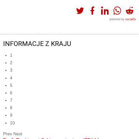
powered by
social2s
INFORMACJE Z KRAJU
1
2
3
4
5
6
7
8
9
10
Prev
Next