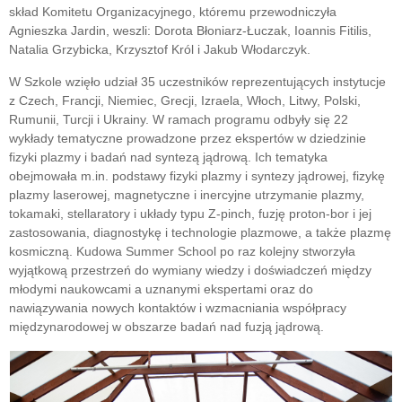
skład Komitetu Organizacyjnego, któremu przewodniczyła
Agnieszka Jardin, weszli: Dorota Błoniarz-Łuczak, Ioannis Fitilis,
Natalia Grzybicka, Krzysztof Król i Jakub Włodarczyk.
W Szkole wzięło udział 35 uczestników reprezentujących instytucje
z Czech, Francji, Niemiec, Grecji, Izraela, Włoch, Litwy, Polski,
Rumunii, Turcji i Ukrainy. W ramach programu odbyły się 22
wykłady tematyczne prowadzone przez ekspertów w dziedzinie
fizyki plazmy i badań nad syntezą jądrową. Ich tematyka
obejmowała m.in. podstawy fizyki plazmy i syntezy jądrowej, fizykę
plazmy laserowej, magnetyczne i inercyjne utrzymanie plazmy,
tokamaki, stellaratory i układy typu Z-pinch, fuzję proton-bor i jej
zastosowania, diagnostykę i technologie plazmowe, a także plazmę
kosmiczną. Kudowa Summer School po raz kolejny stworzyła
wyjątkową przestrzeń do wymiany wiedzy i doświadczeń między
młodymi naukowcami a uznanymi ekspertami oraz do
nawiązywania nowych kontaktów i wzmacniania współpracy
międzynarodowej w obszarze badań nad fuzją jądrową.