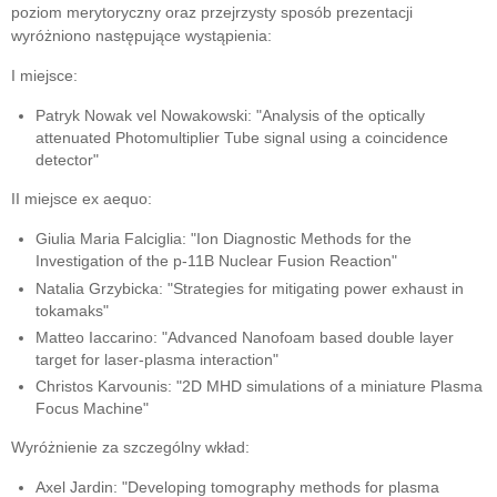
poziom merytoryczny oraz przejrzysty sposób prezentacji
wyróżniono następujące wystąpienia:
I miejsce:
Patryk Nowak vel Nowakowski: "Analysis of the optically
attenuated Photomultiplier Tube signal using a coincidence
detector"
II miejsce ex aequo:
Giulia Maria Falciglia: "Ion Diagnostic Methods for the
Investigation of the p-11B Nuclear Fusion Reaction"
Natalia Grzybicka: "Strategies for mitigating power exhaust in
tokamaks"
Matteo Iaccarino: "Advanced Nanofoam based double layer
target for laser-plasma interaction"
Christos Karvounis: "2D MHD simulations of a miniature Plasma
Focus Machine"
Wyróżnienie za szczególny wkład:
Axel Jardin: "Developing tomography methods for plasma