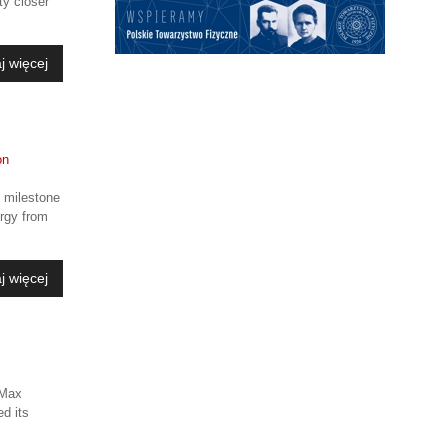
ty closer
j więcej
c milestone
ergy from
j więcej
 Max
ed its