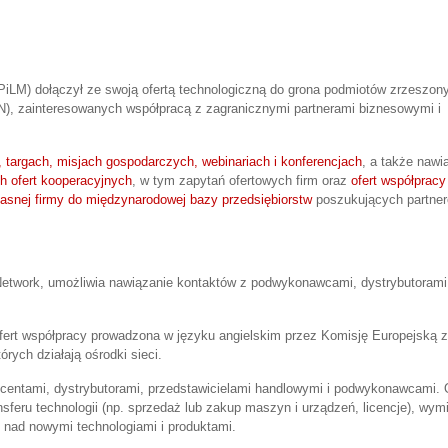
FPiLM) dołączył ze swoją ofertą technologiczną do grona podmiotów zrzeszon
EN), zainteresowanych współpracą z zagranicznymi partnerami biznesowymi i
targach, misjach gospodarczych, webinariach i konferencjach
, a także nawi
h ofert kooperacyjnych
, w tym zapytań ofertowych firm oraz
ofert współpracy
łasnej firmy do międzynarodowej bazy przedsiębiorstw
poszukujących partne
 Network, umożliwia nawiązanie kontaktów z podwykonawcami, dystrybutorami
fert współpracy prowadzona w języku angielskim przez Komisję Europejską 
rych działają ośrodki sieci.
centami, dystrybutorami, przedstawicielami handlowymi i podwykonawcami.
nsferu technologii (np. sprzedaż lub zakup maszyn i urządzeń, licencje), wy
 nad nowymi technologiami i produktami.