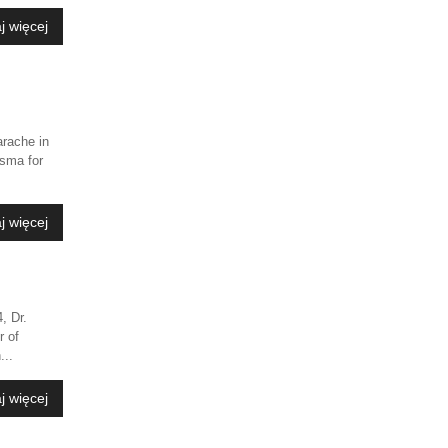
j więcej
rache in
asma for
j więcej
, Dr.
r of
...
j więcej