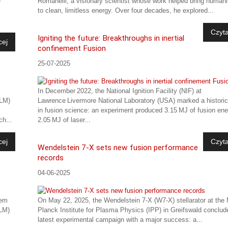
e
Romanelli, a visionary scientist whose work helped bring humani
to clean, limitless energy. Over four decades, he explored...
Czyta
Igniting the future: Breakthroughs in inertial
cej
confinement Fusion
25-07-2025
In December 2022, the National Ignition Facility (NIF) at
iLM)
Lawrence Livermore National Laboratory (USA) marked a histori
in fusion science: an experiment produced 3.15 MJ of fusion en
ch...
2.05 MJ of laser...
cej
Czyta
Wendelstein 7-X sets new fusion performance
records
04-06-2025
wem
On May 22, 2025, the Wendelstein 7-X (W7-X) stellarator at the
iLM)
Planck Institute for Plasma Physics (IPP) in Greifswald conclud
latest experimental campaign with a major success: a...