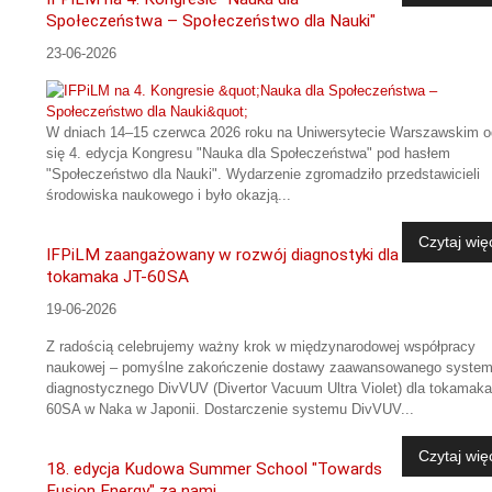
Społeczeństwa – Społeczeństwo dla Nauki"
23-06-2026
W dniach 14–15 czerwca 2026 roku na Uniwersytecie Warszawskim o
się 4. edycja Kongresu "Nauka dla Społeczeństwa" pod hasłem
"Społeczeństwo dla Nauki". Wydarzenie zgromadziło przedstawicieli
środowiska naukowego i było okazją...
Czytaj wię
IFPiLM zaangażowany w rozwój diagnostyki dla
tokamaka JT-60SA
19-06-2026
Z radością celebrujemy ważny krok w międzynarodowej współpracy
naukowej – pomyślne zakończenie dostawy zaawansowanego syste
diagnostycznego DivVUV (Divertor Vacuum Ultra Violet) dla tokamaka
60SA w Naka w Japonii. Dostarczenie systemu DivVUV...
Czytaj wię
18. edycja Kudowa Summer School "Towards
Fusion Energy" za nami