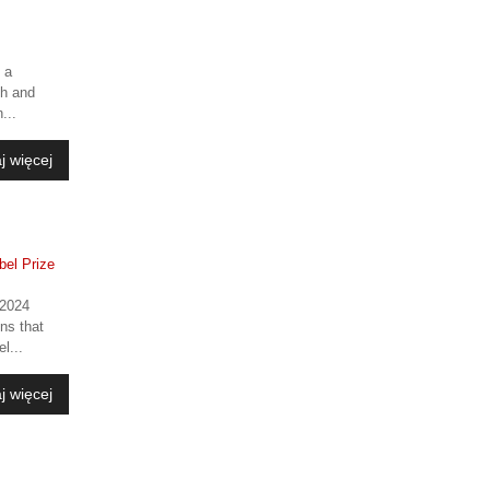
 a
ch and
...
j więcej
 2024
ons that
l...
j więcej