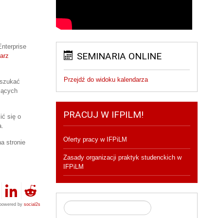
nterprise
SEMINARIA ONLINE
arz
Przejdź do widoku kalendarza
yszukać
czących
PRACUJ W IFPILM!
ć się o
a.
Oferty pracy w IFPiLM
a stronie
Zasady organizacji praktyk studenckich w
IFPiLM
powered by
social2s