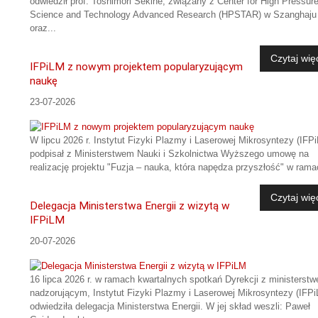
odwiedził prof. Toshimori Sekine, związany z Center for High Pressur
Science and Technology Advanced Research (HPSTAR) w Szanghaju
oraz...
Czytaj wię
IFPiLM z nowym projektem popularyzującym
naukę
23-07-2026
W lipcu 2026 r. Instytut Fizyki Plazmy i Laserowej Mikrosyntezy (IFP
podpisał z Ministerstwem Nauki i Szkolnictwa Wyższego umowę na
realizację projektu "Fuzja – nauka, która napędza przyszłość" w rama
Czytaj wię
Delegacja Ministerstwa Energii z wizytą w
IFPiLM
20-07-2026
16 lipca 2026 r. w ramach kwartalnych spotkań Dyrekcji z ministerst
nadzorującym, Instytut Fizyki Plazmy i Laserowej Mikrosyntezy (IFP
odwiedziła delegacja Ministerstwa Energii. W jej skład weszli: Paweł