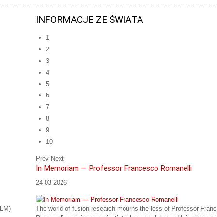
INFORMACJE ZE ŚWIATA
1
2
3
4
5
6
7
8
9
10
Prev
Next
In Memoriam — Professor Francesco Romanelli
24-03-2026
iLM)
The world of fusion research mourns the loss of Professor Fran