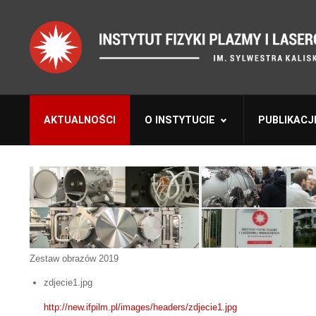
AKTUALNOŚCI
O INSTYTUCIE
PUBLIKACJ
Zestaw obrazów 2019
zdjecie1.jpg
http://new.ifpilm.pl/images/headers/zdjecie1.jpg