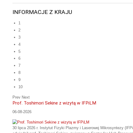
INFORMACJE Z KRAJU
1
2
3
4
5
6
7
8
9
10
Prev
Next
Prof. Toshimori Sekine z wizytą w IFPiLM
06-08-2026
30 lipca 2026 r. Instytut Fizyki Plazmy i Laserowej Mikrosyntezy (IFP