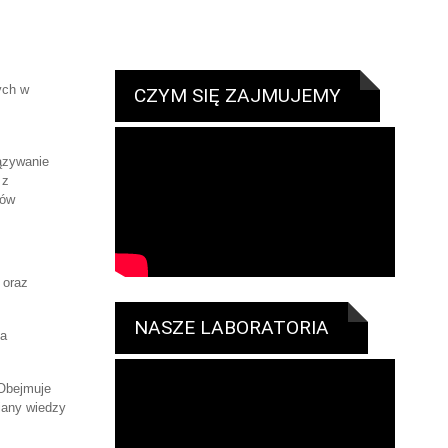
ych w
CZYM SIĘ ZAJMUJEMY
ązywanie
z
rów
 oraz
NASZE LABORATORIA
za
 Obejmuje
miany wiedzy