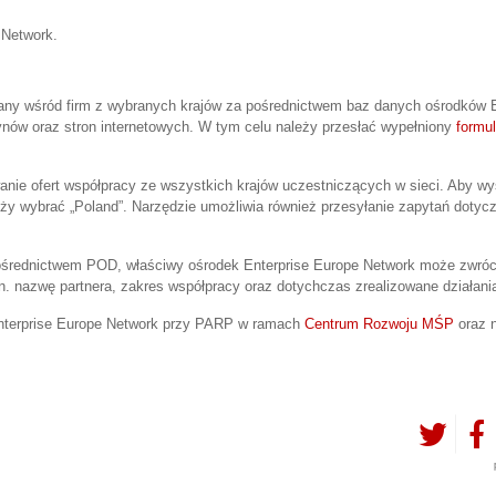
 Network.
wany wśród firm z wybranych krajów za pośrednictwem baz danych ośrodków E
tynów oraz stron internetowych. W tym celu należy przesłać wypełniony
formul
anie ofert współpracy ze wszystkich krajów uczestniczących w sieci. Aby w
ależy wybrać „Poland”. Narzędzie umożliwia również przesyłanie zapytań doty
średnictwem POD, właściwy ośrodek Enterprise Europe Network może zwróci
n. nazwę partnera, zakres współpracy oraz dotychczas zrealizowane działani
Enterprise Europe Network przy PARP w ramach
Centrum Rozwoju MŚP
oraz n