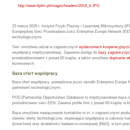
http://www.ifpilm.pl/images/headers/2019_4.JPG
23 marca 2026 r. Instytut Fizyki Plazmy i Laserowej Mikrosyntezy (I
Europejskiej Sieci Przedsiębiorczości Enterprise Europe Network (E
technologicznymi.
Sieć umożliwia udział w zagranicznych
wydarzeniach kooperacyjnych, 
współpracy międzynarodowej. Zapewnia dostęp do
bazy zagranicznyc
przedsiębiorstwami z ponad 60 krajów, a także umożliwia
dopisanie w
biznesowych.
Baza ofert współpracy
Baza ofert współpracy, prowadzona przez ośrodki Enterprise Europe
partnerami technologicznymi.
POD (Partnership Opportunities Database) to międzynarodowa baza o
pośrednictwem sieci EEN. Zawiera profile firm z ponad 60 krajów, w któ
Baza umożliwia nawiązywanie kontaktów m.in. z zagranicznymi produ
również oferty technologiczne, wspierające współpracę w zakresie tra
(know-how) oraz działalności badawczo-rozwojowej (R&D), w tym prac