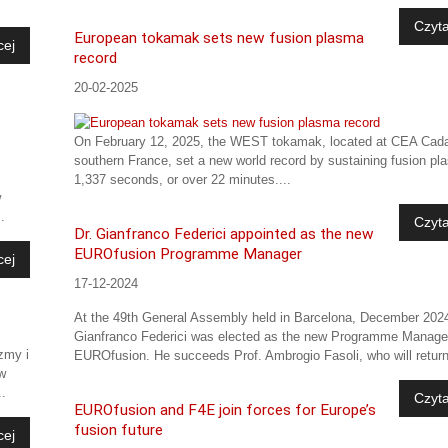
Czyta
European tokamak sets new fusion plasma
cej
record
20-02-2025
On February 12, 2025, the WEST tokamak, located at CEA Cada
southern France, set a new world record by sustaining fusion pl
1,337 seconds, or over 22 minutes....
w
.
Czyta
Dr. Gianfranco Federici appointed as the new
EUROfusion Programme Manager
cej
17-12-2024
At the 49th General Assembly held in Barcelona, December 2024
Gianfranco Federici was elected as the new Programme Manage
zmy i
EUROfusion. He succeeds Prof. Ambrogio Fasoli, who will return
w
..
Czyta
EUROfusion and F4E join forces for Europe’s
fusion future
cej