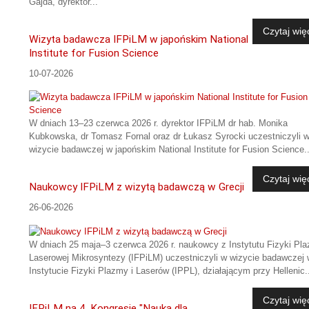
Gajda, dyrektor...
Czytaj wię
Wizyta badawcza IFPiLM w japońskim National
Institute for Fusion Science
10-07-2026
W dniach 13–23 czerwca 2026 r. dyrektor IFPiLM dr hab. Monika
Kubkowska, dr Tomasz Fornal oraz dr Łukasz Syrocki uczestniczyli 
wizycie badawczej w japońskim National Institute for Fusion Science..
Czytaj wię
Naukowcy IFPiLM z wizytą badawczą w Grecji
26-06-2026
W dniach 25 maja–3 czerwca 2026 r. naukowcy z Instytutu Fizyki Pla
Laserowej Mikrosyntezy (IFPiLM) uczestniczyli w wizycie badawczej 
Instytucie Fizyki Plazmy i Laserów (IPPL), działającym przy Hellenic.
Czytaj wię
IFPiLM na 4. Kongresie "Nauka dla