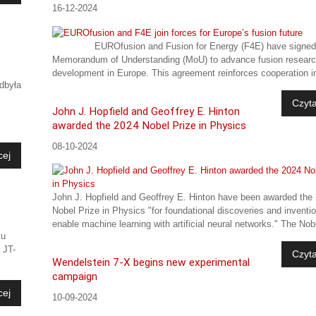
16-12-2024
EUROfusion and Fusion for Energy (F4E) have signed
Memorandum of Understanding (MoU) to advance fusion resear
development in Europe. This agreement reinforces cooperation in
dbyła
Czyta
John J. Hopfield and Geoffrey E. Hinton
awarded the 2024 Nobel Prize in Physics
08-10-2024
cej
John J. Hopfield and Geoffrey E. Hinton have been awarded the
Nobel Prize in Physics "for foundational discoveries and inventi
enable machine learning with artificial neural networks." The Nobe
mu
 JT-
Czyta
Wendelstein 7-X begins new experimental
campaign
cej
10-09-2024