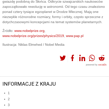
gwiazdę podobną do Słońca. Odkrycie szwajcarskich naukowców
zapoczątkowało rewolucję w astronomii. Od tego czasu znaleziono
ponad cztery tysiące egzoplanet w Drodze Mlecznej. Mają one
niezwykle różnorodne rozmiary, formy i orbity, często sprzeczne z
dotychczasowymi koncepcjami na temat systemów planetarnych.
Źródło:
www.nobelprize.org
,
www.nobelprize.org/prizes/physics/2019
,
www.pap.pl
Ilustracja: Niklas Elmehed / Nobel Media
powered by
social2s
INFORMACJE Z KRAJU
1
2
3