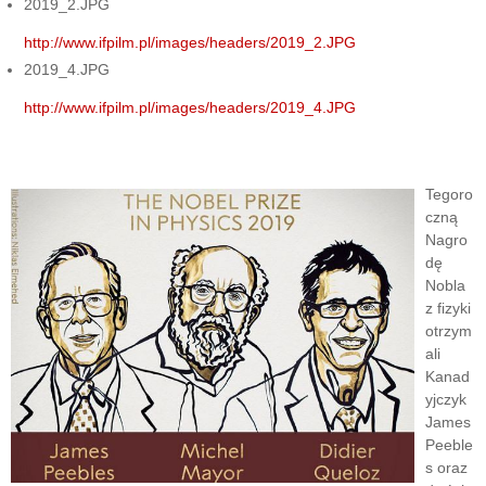
2019_2.JPG
http://www.ifpilm.pl/images/headers/2019_2.JPG
2019_4.JPG
http://www.ifpilm.pl/images/headers/2019_4.JPG
Tegoro
czną
Nagro
dę
Nobla
z fizyki
otrzym
ali
Kanad
yjczyk
James
Peeble
s oraz