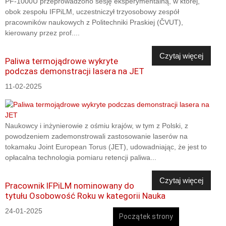
PF-1000U przeprowadzono sesję eksperymentalną, w której,
obok zespołu IFPiLM, uczestniczył trzyosobowy zespół
pracowników naukowych z Politechniki Praskiej (ČVUT),
kierowany przez prof....
Czytaj więcej
Paliwa termojądrowe wykryte
podczas demonstracji lasera na JET
11-02-2025
Naukowcy i inżynierowie z ośmiu krajów, w tym z Polski, z
powodzeniem zademonstrowali zastosowanie laserów na
tokamaku Joint European Torus (JET), udowadniając, że jest to
opłacalna technologia pomiaru retencji paliwa...
Czytaj więcej
Pracownik IFPiLM nominowany do
tytułu Osobowość Roku w kategorii Nauka
24-01-2025
Początek strony