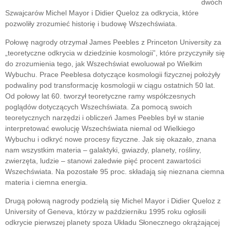
dwóch
Szwajcarów Michel Mayor i Didier Queloz za odkrycia, które
pozwoliły zrozumieć historię i budowę Wszechświata.
Połowę nagrody otrzymał James Peebles z Princeton University za
„teoretyczne odkrycia w dziedzinie kosmologii”, które przyczyniły się
do zrozumienia tego, jak Wszechświat ewoluował po Wielkim
Wybuchu. Prace Peeblesa dotyczące kosmologii fizycznej położyły
podwaliny pod transformację kosmologii w ciągu ostatnich 50 lat.
Od połowy lat 60. tworzył teoretyczne ramy współczesnych
poglądów dotyczących Wszechświata. Za pomocą swoich
teoretycznych narzędzi i obliczeń James Peebles był w stanie
interpretować ewolucję Wszechświata niemal od Wielkiego
Wybuchu i odkryć nowe procesy fizyczne. Jak się okazało, znana
nam wszystkim materia – galaktyki, gwiazdy, planety, rośliny,
zwierzęta, ludzie – stanowi zaledwie pięć procent zawartości
Wszechświata. Na pozostałe 95 proc. składają się nieznana ciemna
materia i ciemna energia.
Drugą połową nagrody podzielą się Michel Mayor i Didier Queloz z
University of Geneva, którzy w październiku 1995 roku ogłosili
odkrycie pierwszej planety spoza Układu Słonecznego okrążającej