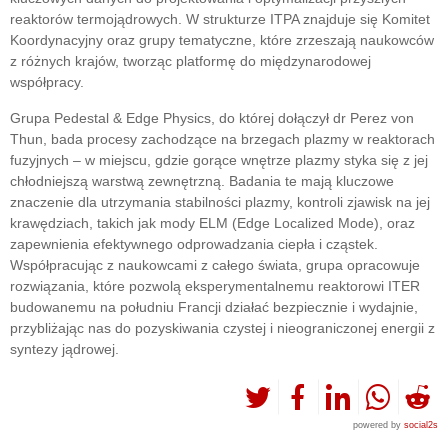
reaktorów termojądrowych. W strukturze ITPA znajduje się Komitet
Koordynacyjny oraz grupy tematyczne, które zrzeszają naukowców
z różnych krajów, tworząc platformę do międzynarodowej
współpracy.
Grupa Pedestal & Edge Physics, do której dołączył dr Perez von
Thun, bada procesy zachodzące na brzegach plazmy w reaktorach
fuzyjnych – w miejscu, gdzie gorące wnętrze plazmy styka się z jej
chłodniejszą warstwą zewnętrzną. Badania te mają kluczowe
znaczenie dla utrzymania stabilności plazmy, kontroli zjawisk na jej
krawędziach, takich jak mody ELM (Edge Localized Mode), oraz
zapewnienia efektywnego odprowadzania ciepła i cząstek.
Współpracując z naukowcami z całego świata, grupa opracowuje
rozwiązania, które pozwolą eksperymentalnemu reaktorowi ITER
budowanemu na południu Francji działać bezpiecznie i wydajnie,
przybliżając nas do pozyskiwania czystej i nieograniczonej energii z
syntezy jądrowej.
powered by
social2s