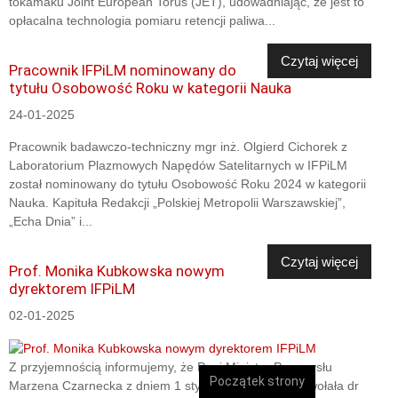
tokamaku Joint European Torus (JET), udowadniając, że jest to
opłacalna technologia pomiaru retencji paliwa...
Czytaj więcej
Pracownik IFPiLM nominowany do
tytułu Osobowość Roku w kategorii Nauka
24-01-2025
Pracownik badawczo-techniczny mgr inż. Olgierd Cichorek z
Laboratorium Plazmowych Napędów Satelitarnych w IFPiLM
został nominowany do tytułu Osobowość Roku 2024 w kategorii
Nauka. Kapituła Redakcji „Polskiej Metropolii Warszawskiej”,
„Echa Dnia” i...
Czytaj więcej
Prof. Monika Kubkowska nowym
dyrektorem IFPiLM
02-01-2025
Z przyjemnością informujemy, że Pani Minister Przemysłu
Początek strony
Marzena Czarnecka z dniem 1 stycznia 2025 roku powołała dr