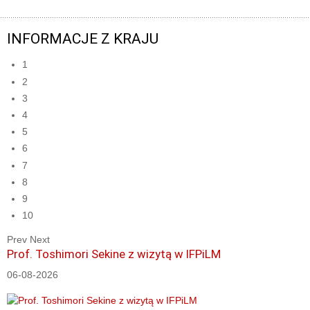
INFORMACJE Z KRAJU
1
2
3
4
5
6
7
8
9
10
Prev
Next
Prof. Toshimori Sekine z wizytą w IFPiLM
06-08-2026