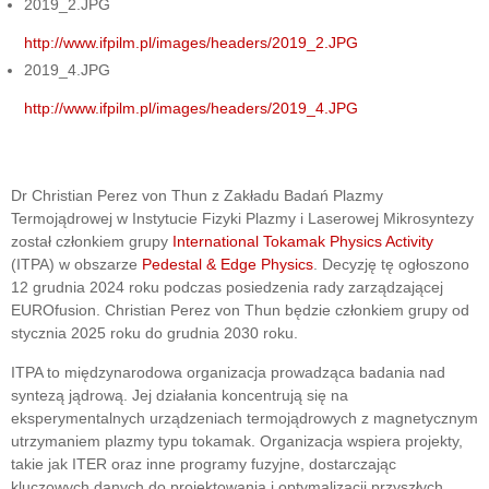
2019_2.JPG
http://www.ifpilm.pl/images/headers/2019_2.JPG
2019_4.JPG
http://www.ifpilm.pl/images/headers/2019_4.JPG
Dr Christian Perez von Thun z Zakładu Badań Plazmy
Termojądrowej w Instytucie Fizyki Plazmy i Laserowej Mikrosyntezy
został członkiem grupy
International Tokamak Physics Activity
(ITPA) w obszarze
Pedestal & Edge Physics
. Decyzję tę ogłoszono
12 grudnia 2024 roku podczas posiedzenia rady zarządzającej
EUROfusion. Christian Perez von Thun będzie członkiem grupy od
stycznia 2025 roku do grudnia 2030 roku.
ITPA to międzynarodowa organizacja prowadząca badania nad
syntezą jądrową. Jej działania koncentrują się na
eksperymentalnych urządzeniach termojądrowych z magnetycznym
utrzymaniem plazmy typu tokamak. Organizacja wspiera projekty,
takie jak ITER oraz inne programy fuzyjne, dostarczając
kluczowych danych do projektowania i optymalizacji przyszłych