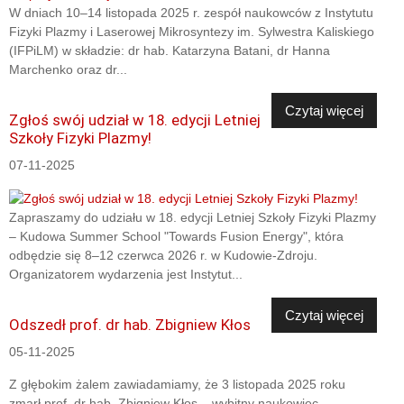
W dniach 10–14 listopada 2025 r. zespół naukowców z Instytutu
Fizyki Plazmy i Laserowej Mikrosyntezy im. Sylwestra Kaliskiego
(IFPiLM) w składzie: dr hab. Katarzyna Batani, dr Hanna
Marchenko oraz dr...
Czytaj więcej
Zgłoś swój udział w 18. edycji Letniej
Szkoły Fizyki Plazmy!
07-11-2025
Zapraszamy do udziału w 18. edycji Letniej Szkoły Fizyki Plazmy
– Kudowa Summer School "Towards Fusion Energy", która
odbędzie się 8–12 czerwca 2026 r. w Kudowie-Zdroju.
Organizatorem wydarzenia jest Instytut...
Czytaj więcej
Odszedł prof. dr hab. Zbigniew Kłos
05-11-2025
Z głębokim żalem zawiadamiamy, że 3 listopada 2025 roku
zmarł prof. dr hab. Zbigniew Kłos – wybitny naukowiec,