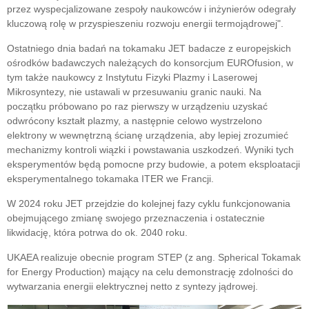
przez wyspecjalizowane zespoły naukowców i inżynierów odegrały
kluczową rolę w przyspieszeniu rozwoju energii termojądrowej".
Ostatniego dnia badań na tokamaku JET badacze z europejskich
ośrodków badawczych należących do konsorcjum EUROfusion, w
tym także naukowcy z Instytutu Fizyki Plazmy i Laserowej
Mikrosyntezy, nie ustawali w przesuwaniu granic nauki. Na
początku próbowano po raz pierwszy w urządzeniu uzyskać
odwrócony kształt plazmy, a następnie celowo wystrzelono
elektrony w wewnętrzną ścianę urządzenia, aby lepiej zrozumieć
mechanizmy kontroli wiązki i powstawania uszkodzeń. Wyniki tych
eksperymentów będą pomocne przy budowie, a potem eksploatacji
eksperymentalnego tokamaka ITER we Francji.
W 2024 roku JET przejdzie do kolejnej fazy cyklu funkcjonowania
obejmującego zmianę swojego przeznaczenia i ostatecznie
likwidację, która potrwa do ok. 2040 roku.
UKAEA realizuje obecnie program STEP (z ang. Spherical Tokamak
for Energy Production) mający na celu demonstrację zdolności do
wytwarzania energii elektrycznej netto z syntezy jądrowej.