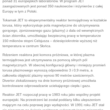
ponad 31 europejskich laboratoriów. W program JET
zaangażowanych jest ponad 350 naukowców i inżynierów z całej
Europy w tym z Polski.
Tokamak JET to eksperymentalny reaktor termojądrowy w kształcie
torusa, który wykorzystuje pola magnetyczne do utrzymywania
gorącego, zjonizowanego gazu (plazmy) z dala od wewnętrznych
ścian zbiornika, umożliwiając bezpieczną pracę w temperaturze
150 milionów stopni Celsjusza – dziesięciokrotnie wyższej niż
temperatura w centrum Słońca.
Rdzeniem reaktora jest komora próżniowa, w której plazma
termojądrowa jest utrzymywana za pomocą silnych pól
magnetycznych. W obecnej konfiguracji główny i mniejszy promień
torusa plazmowego wynoszą odpowiednio 3 i 0,9 metra, a
całkowita objętość plazmy wynosi 90 metrów sześciennych.
Divertor zlokalizowany na dnie komory próżniowej umożliwia
kontrolowane odprowadzanie uciekającego ciepła i gazu.
Reaktor JET rozpoczął pracę w 1983 roku jako wspólny projekt
europejski. Na przestrzeni lat został poddany kilku ulepszeniom
mającym na celu poprawę jego wydajności. W 1991 roku JET stał