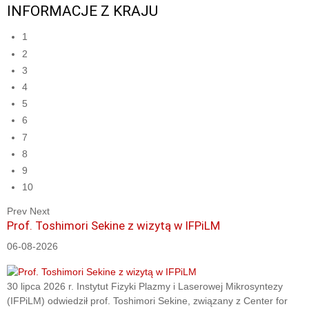
INFORMACJE Z KRAJU
1
2
3
4
5
6
7
8
9
10
Prev
Next
Prof. Toshimori Sekine z wizytą w IFPiLM
06-08-2026
30 lipca 2026 r. Instytut Fizyki Plazmy i Laserowej Mikrosyntezy
(IFPiLM) odwiedził prof. Toshimori Sekine, związany z Center for