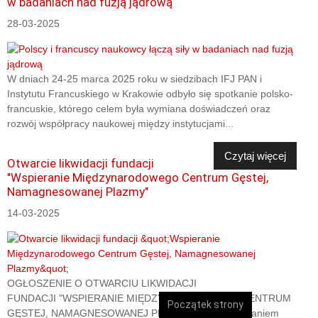
w badaniach nad fuzją jądrową
28-03-2025
W dniach 24-25 marca 2025 roku w siedzibach IFJ PAN i
Instytutu Francuskiego w Krakowie odbyło się spotkanie polsko-
francuskie, którego celem była wymiana doświadczeń oraz
rozwój współpracy naukowej między instytucjami...
Czytaj więcej
Otwarcie likwidacji fundacji
"Wspieranie Międzynarodowego Centrum Gęstej,
Namagnesowanej Plazmy"
14-03-2025
OGŁOSZENIE O OTWARCIU LIKWIDACJI
FUNDACJI "WSPIERANIE MIĘDZYNARODOWEGO CENTRUM
Początek strony
GĘSTEJ, NAMAGNESOWANEJ PLAZMY"wraz z wezwaniem