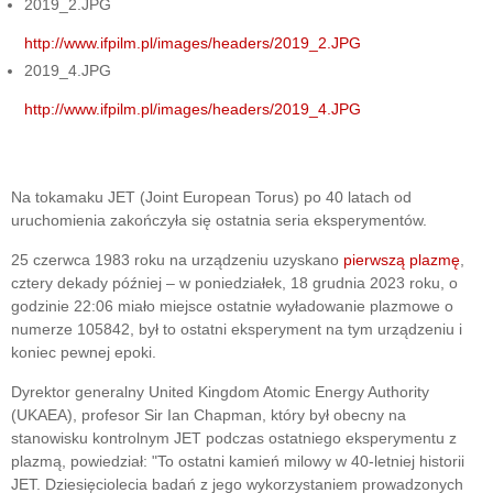
2019_2.JPG
http://www.ifpilm.pl/images/headers/2019_2.JPG
2019_4.JPG
http://www.ifpilm.pl/images/headers/2019_4.JPG
Na tokamaku JET (Joint European Torus) po 40 latach od
uruchomienia zakończyła się ostatnia seria eksperymentów.
25 czerwca 1983 roku na urządzeniu uzyskano
pierwszą plazmę
,
cztery dekady później – w poniedziałek, 18 grudnia 2023 roku, o
godzinie 22:06 miało miejsce ostatnie wyładowanie plazmowe o
numerze 105842, był to ostatni eksperyment na tym urządzeniu i
koniec pewnej epoki.
Dyrektor generalny United Kingdom Atomic Energy Authority
(UKAEA), profesor Sir Ian Chapman, który był obecny na
stanowisku kontrolnym JET podczas ostatniego eksperymentu z
plazmą, powiedział: "To ostatni kamień milowy w 40-letniej historii
JET. Dziesięciolecia badań z jego wykorzystaniem prowadzonych