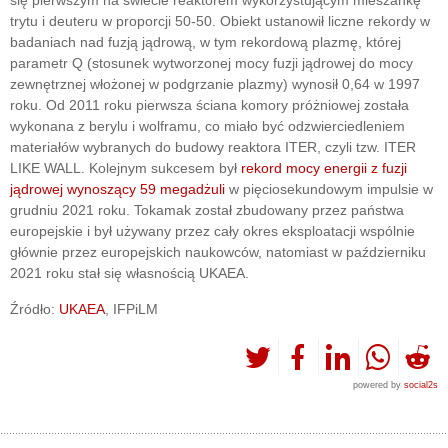
się pierwszym na świecie reaktorem wykorzystującym mieszankę
trytu i deuteru w proporcji 50-50. Obiekt ustanowił liczne rekordy w
badaniach nad fuzją jądrową, w tym rekordową plazmę, której
parametr Q (stosunek wytworzonej mocy fuzji jądrowej do mocy
zewnętrznej włożonej w podgrzanie plazmy) wynosił 0,64 w 1997
roku. Od 2011 roku pierwsza ściana komory próżniowej została
wykonana z berylu i wolframu, co miało być odzwierciedleniem
materiałów wybranych do budowy reaktora ITER, czyli tzw. ITER
LIKE WALL. Kolejnym sukcesem był
rekord mocy energii z fuzji
jądrowej wynoszący 59 megadżuli
w pięciosekundowym impulsie w
grudniu 2021 roku. Tokamak został zbudowany przez państwa
europejskie i był używany przez cały okres eksploatacji wspólnie
głównie przez europejskich naukowców, natomiast w październiku
2021 roku stał się własnością UKAEA.
Źródło:
UKAEA
, IFPiLM
powered by
social2s