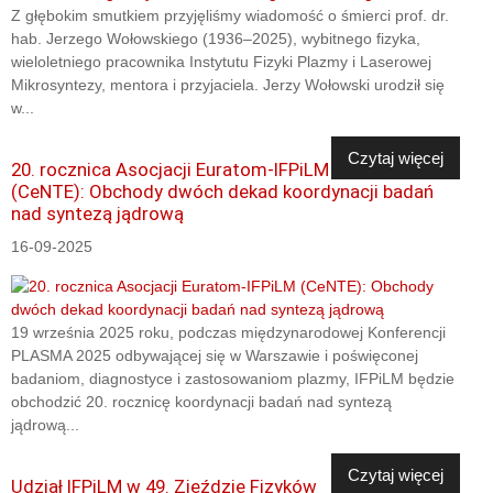
Z głębokim smutkiem przyjęliśmy wiadomość o śmierci prof. dr.
hab. Jerzego Wołowskiego (1936–2025), wybitnego fizyka,
wieloletniego pracownika Instytutu Fizyki Plazmy i Laserowej
Mikrosyntezy, mentora i przyjaciela. Jerzy Wołowski urodził się
w...
Czytaj więcej
20. rocznica Asocjacji Euratom-IFPiLM
(CeNTE): Obchody dwóch dekad koordynacji badań
nad syntezą jądrową
16-09-2025
19 września 2025 roku, podczas międzynarodowej Konferencji
PLASMA 2025 odbywającej się w Warszawie i poświęconej
badaniom, diagnostyce i zastosowaniom plazmy, IFPiLM będzie
obchodzić 20. rocznicę koordynacji badań nad syntezą
jądrową...
Czytaj więcej
Udział IFPiLM w 49. Zjeździe Fizyków