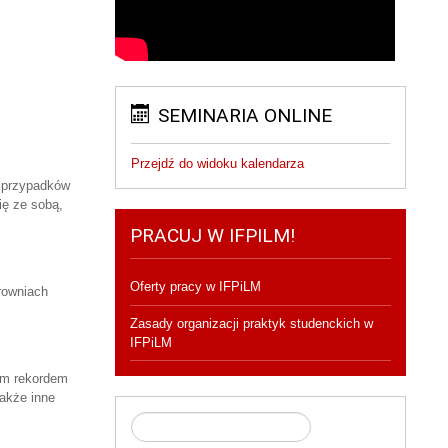
SEMINARIA ONLINE
Przejdź do widoku kalendarza
i przypadków
ię ze sobą,
PRACUJ W IFPILM!
Oferty pracy w IFPiLM
rowniach
Zasady organizacji praktyk studenckich w
IFPiLM
ym rekordem
akże inne