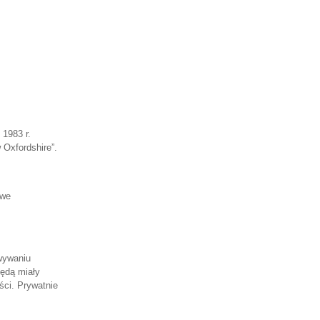
1983 r.
 Oxfordshire”.
 we
wywaniu
ędą miały
ści. Prywatnie