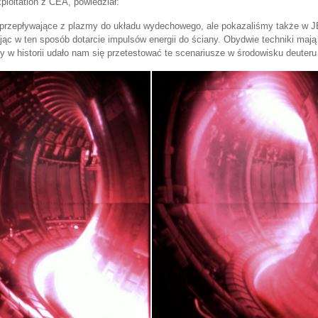
loitation z CEA, powiedział:
o przepływające z plazmy do układu wydechowego, ale pokazaliśmy także w J
ąc w ten sposób dotarcie impulsów energii do ściany. Obydwie techniki mają
 w historii udało nam się przetestować te scenariusze w środowisku deuteru i