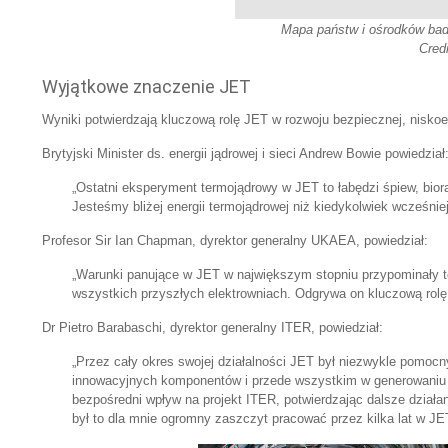
Mapa państw i ośrodków ba
Cred
Wyjątkowe znaczenie JET
Wyniki potwierdzają kluczową rolę JET w rozwoju bezpiecznej, niskoe
Brytyjski Minister ds. energii jądrowej i sieci Andrew Bowie powiedział
„Ostatni eksperyment termojądrowy w JET to łabędzi śpiew, bio
Jesteśmy bliżej energii termojądrowej niż kiedykolwiek wcześn
Profesor Sir Ian Chapman, dyrektor generalny UKAEA, powiedział:
„Warunki panujące w JET w największym stopniu przypominały t
wszystkich przyszłych elektrowniach. Odgrywa on kluczową rolę 
Dr Pietro Barabaschi, dyrektor generalny ITER, powiedział:
„Przez cały okres swojej działalności JET był niezwykle pomoc
innowacyjnych komponentów i przede wszystkim w generowaniu d
bezpośredni wpływ na projekt ITER, potwierdzając dalsze działa
był to dla mnie ogromny zaszczyt pracować przez kilka lat w JE