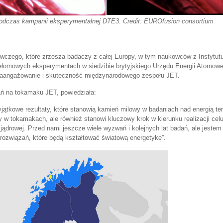
odczas kampanii eksperymentalnej DTE3.
Credit: EUROfusion consortium
czego, które zrzesza badaczy z całej Europy, w tym naukowców z Instytutu
zełomowych eksperymentach w siedzibie brytyjskiego Urzędu Energii Atomow
zaangażowanie i skuteczność międzynarodowego zespołu JET.
ań na tokamaku JET, powiedziała:
jątkowe rezultaty, które stanowią kamień milowy w badaniach nad energią te
w tokamakach, ale również stanowi kluczowy krok w kierunku realizacji celu,
 jądrowej. Przed nami jeszcze wiele wyzwań i kolejnych lat badań, ale jeste
rozwiązań, które będą kształtować światową energetykę”.