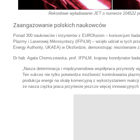
Rekordowe wyładowanie JET o numerze 104522
p
Zaangażowanie polskich naukowców
Ponad 300 naukowców i inżynierów z EUROfusion – konsorcjum badaw
Plazmy i Laserowej Mikrosyntezy (IFPiLM) – wzięło udział w tych pr
Energy Authority, UKAEA) w Oksfordzie, demonstrując niezrównane 
Dr hab. Agata Chomiczewska, prof. IFPiLM, krajowy koordynator bad
„Nasza determinacja i międzynarodowa współpraca przyniosły wy
Ten sukces nie tylko potwierdza możliwość kontrolowania plazmy 
produkcja energii na skalę komercyjną z wykorzystaniem reakcji
że nasza ciężka praca przyniesie jeszcze więcej innowacyjnych 