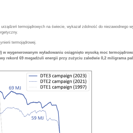
ch urządzeń termojądrowych na świecie, wykazał zdolność do niezawodnego w
ergetyczny.
ynierii termojądrowej.
TE3) w wygenerowanym wyładowaniu osiągnięto wysoką moc termojądrow
wy rekord 69 megadżuli energii przy zużyciu zaledwie 0,2 miligrama pal