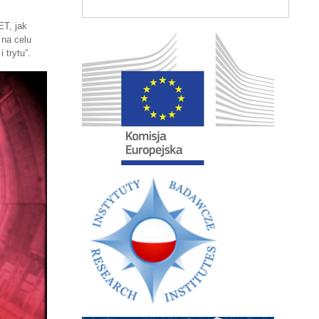
ET, jak
 na celu
 trytu”.