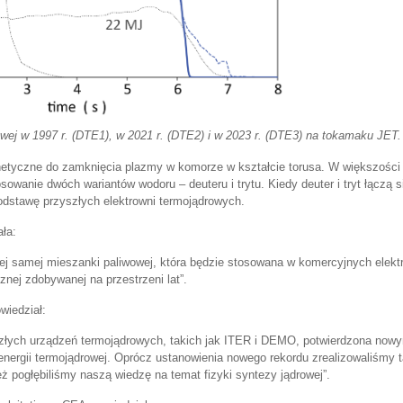
wej w 1997 r. (DTE1), w 2021 r. (DTE2) i w 2023 r. (DTE3) na tokamaku JET.
agnetyczne do zamknięcia plazmy w komorze w kształcie torusa. W większośc
owanie dwóch wariantów wodoru – deuteru i trytu. Kiedy deuter i tryt łączą s
 podstawę przyszłych elektrowni termojądrowych.
ała:
j samej mieszanki paliwowej, która będzie stosowana w komercyjnych elekt
nej zdobywanej na przestrzeni lat”.
wiedział:
szłych urządzeń termojądrowych, takich jak ITER i DEMO, potwierdzona now
ergii termojądrowej. Oprócz ustanowienia nowego rekordu zrealizowaliśmy t
ż pogłębiliśmy naszą wiedzę na temat fizyki syntezy jądrowej”.