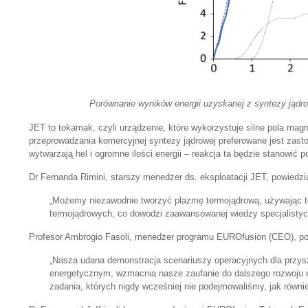
Porównanie wyników energii uzyskanej z syntezy jądro
JET to tokamak, czyli urządzenie, które wykorzystuje silne pola m
przeprowadzania komercyjnej syntezy jądrowej preferowane jest zastos
wytwarzają hel i ogromne ilości energii – reakcja ta będzie stanowić
Dr Fernanda Rimini, starszy menedżer ds. eksploatacji JET, powiedzi
„Możemy niezawodnie tworzyć plazmę termojądrową, używając te
termojądrowych, co dowodzi zaawansowanej wiedzy specjalistycz
Profesor Ambrogio Fasoli, menedżer programu EUROfusion (CEO), po
„Nasza udana demonstracja scenariuszy operacyjnych dla przy
energetycznym, wzmacnia nasze zaufanie do dalszego rozwoju en
zadania, których nigdy wcześniej nie podejmowaliśmy, jak równie