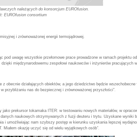
dawczych należących do konsorcjum EUROfusion.
it: EUROfusion consortium
misyjnej i zrównoważonej energii termojądrowej.
:
rąc pod uwagę wszystkie przełomowe prace prowadzone w ramach projektu od 
iej dzięki międzynarodowemu zespołowi naukowców i inżynierów pracujących w
e z obecnie działających obiektów, a jego dziedzictwo będzie wszechobecne
w przybliżaniu nas do bezpiecznej i zrównoważonej przyszłości”.
ny jako prekursor tokamaka ITER: w testowaniu nowych materiałów, w opraco
anych naukowych otrzymywanych z fuzji deuteru i trytu. Uzyskane wyniki b
nia i umożliwiając nam szybszy postęp w kierunku uzyskania lepszej wydajno
T. Miałem okazję uczyć się od wielu wyjątkowych osób”.