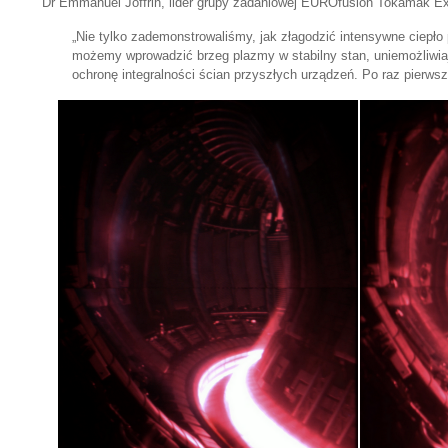
Dr Emmanuel Joffrin, lider grupy zadaniowej EUROfusion Tokamak Exp
„Nie tylko zademonstrowaliśmy, jak złagodzić intensywne ciepł
możemy wprowadzić brzeg plazmy w stabilny stan, uniemożliwiaj
ochronę integralności ścian przyszłych urządzeń. Po raz pierwszy