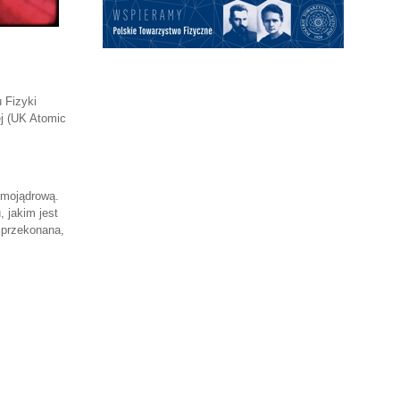
 Fizyki
ej (UK Atomic
rmojądrową.
 jakim jest
m przekonana,