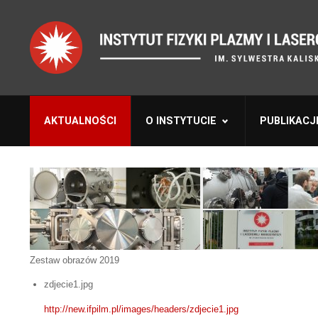
AKTUALNOŚCI
O INSTYTUCIE
PUBLIKACJ
Zestaw obrazów 2019
zdjecie1.jpg
http://new.ifpilm.pl/images/headers/zdjecie1.jpg